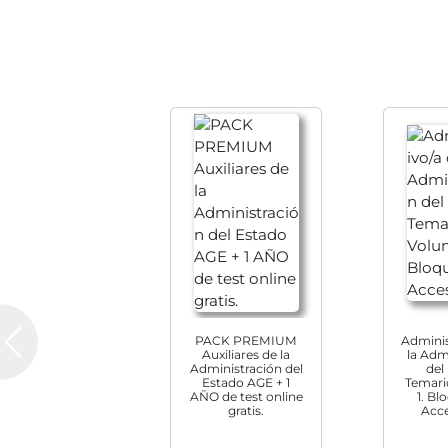
General». «Gestión 
Temario volumen 3.
«Gestión Financier
Temario volumen 4
Ofimática».
Suscripción al ca
Simulacros de Exa
a tu ritmo, desde t
Este producto sól
- Recibirás cómod
PACK PREMIUM
Adminis
Previous
Auxiliares de la
la Adm
Administración del
del
Estado AGE + 1
Temari
AÑO de test online
1. Blo
gratis.
Acce