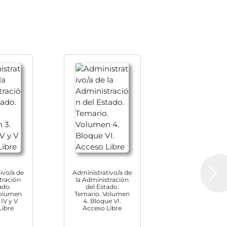
respondientes a la parte de «Gestión de Personal (II)» y
 correspondientes a la parte de «Informática básica y
 acceso a nuestra plataforma online donde encontrarás
ón sobre todo lo aprendido. Podrás hacer miles de test
io sin gastos de envío.
ivo/a de
Administrativo/a de
Next
tración
la Administración
ado.
del Estado.
Volumen
Temario. Volumen
 IV y V
4. Bloque VI.
Libre
Acceso Libre