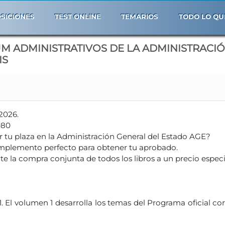
SICIONES
TEST ONLINE
TEMARIOS
TODO LO QU
M ADMINISTRATIVOS DE LA ADMINISTRACIÓN
IS
2026.
080
 tu plaza en la Administración General del Estado AGE?
omplemento perfecto para obtener tu aprobado.
te la compra conjunta de todos los libros a un precio especi
 El volumen 1 desarrolla los temas del Programa oficial co
ón Pública». «Organización de oficinas públicas».
. El volumen 2 desarrolla los temas del Programa oficial 