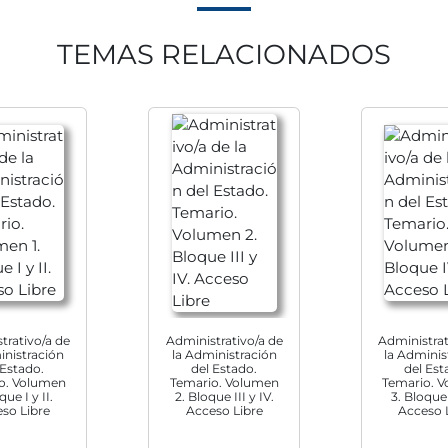
de personal (I)».
 El volumen 3 desarrolla los temas del Programa oficial cor
TEMAS RELACIONADOS
a”.
. El volumen 4 desarrolla los temas del Programa oficial
mpus Test-oposiciones. Un año gratis y sin renovación, de
men y miles de preguntas para poner a prueba tu preparaci
u móvil, tablet o PC.
o se vende en nuestra página web.
amente todo el material en menos de una semana tu domicil
trativo/a de
Administrativo/a de
Administrat
inistración
la Administración
la Adminis
 Estado.
del Estado.
del Est
o. Volumen
Temario. Volumen
Temario. 
que I y II.
2. Bloque III y IV.
3. Bloque
so Libre
Acceso Libre
Acceso 