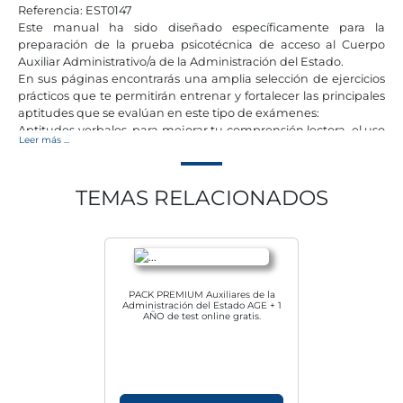
Referencia: EST0147
Este manual ha sido diseñado específicamente para la
preparación de la prueba psicotécnica de acceso al Cuerpo
Auxiliar Administrativo/a de la Administración del Estado.
En sus páginas encontrarás una amplia selección de ejercicios
prácticos que te permitirán entrenar y fortalecer las principales
aptitudes que se evalúan en este tipo de exámenes:
Aptitudes verbales, para mejorar tu comprensión lectora, el uso
Leer más ...
del lenguaje y la capacidad de comunicación.
Aptitudes numéricas, orientadas a la resolución de problemas,
el razonamiento lógico y el manejo de datos cuantitativos.
TEMAS RELACIONADOS
Aptitudes administrativas, centradas en la organización, la
atención al detalle y la exactitud en la comprobación de
información.
Además, incluye un bloque final de ejercicios de razonamiento,
con el objetivo de completar tu preparación y ofrecerte una
visión integral de las pruebas.
PACK PREMIUM Auxiliares de la
Con un enfoque práctico y adaptado a la realidad de la
Administración del Estado AGE + 1
AÑO de test online gratis.
oposición, este manual se convierte en una herramienta eficaz
para afianzar tus conocimientos, entrenar tus habilidades y
afrontar el examen con mayores garantías de éxito.