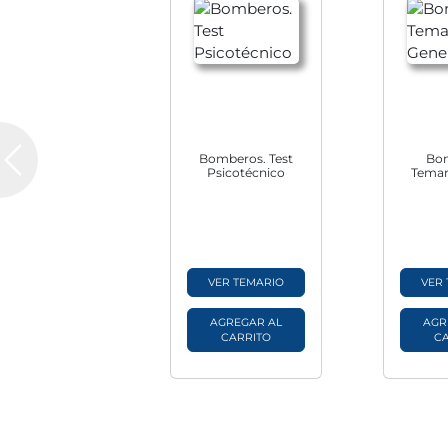
Bomberos. Test
Bo
Previous
Psicotécnico
Temar
VER TEMARIO
VER
AGREGAR AL
AGR
CARRITO
C