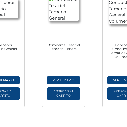
mberos.
Bomberos. Test del
Bombe
io General
Temario General
Conduct
Temario G
Volume
 TEMARIO
VER TEMARIO
VER TEM
EGAR AL
AGREGAR AL
AGREGA
ARRITO
CARRITO
CARRI