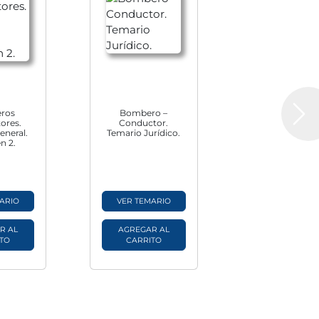
ros
Bombero –
Next
ores.
Conductor.
eneral.
Temario Jurídico.
n 2.
ARIO
VER TEMARIO
R AL
AGREGAR AL
TO
CARRITO