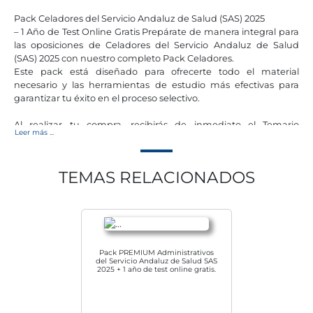
Pack Celadores del Servicio Andaluz de Salud (SAS) 2025
– 1 Año de Test Online Gratis Prepárate de manera integral para
las oposiciones de Celadores del Servicio Andaluz de Salud
(SAS) 2025 con nuestro completo Pack Celadores.
Este pack está diseñado para ofrecerte todo el material
necesario y las herramientas de estudio más efectivas para
garantizar tu éxito en el proceso selectivo.
Al realizar tu compra, recibirás de inmediato el Temario
Leer más ...
Común con los 10 primeros temas actualizados según
la Resolución de 30 de julio de 2024 de la Dirección General de
Personal del SAS. Junto a esto, recibirás acceso a
TEMAS RELACIONADOS
nuestra plataforma de test online, donde podrás comenzar a
practicar con una amplia variedad de preguntas desde el
primer día.
Además, en cuanto nuestros autores finalicen las revisiones
del Temario Específico, se te enviará a tu domicilio, sin gastos de
envío adicionales. Esto significa que podrás empezar a
Pack PREMIUM Administrativos
prepararte de inmediato con el temario común y los tests,
del Servicio Andaluz de Salud SAS
2025 + 1 año de test online gratis.
mientras esperas la llegada del contenido específico, todo de
forma fluida y organizada.
El Pack Celadores incluye: