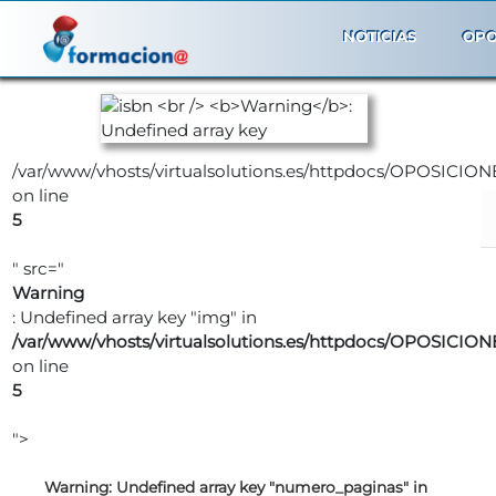
NOTICIAS
OPO
/var/www/vhosts/virtualsolutions.es/httpdocs/OPOSICION
on line
5
" src="
Warning
: Undefined array key "img" in
/var/www/vhosts/virtualsolutions.es/httpdocs/OPOSICION
on line
5
">
Warning
: Undefined array key "numero_paginas" in