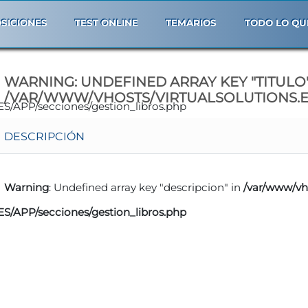
SICIONES
TEST ONLINE
TEMARIOS
TODO LO QU
WARNING
: UNDEFINED ARRAY KEY "TITULO"
/VAR/WWW/VHOSTS/VIRTUALSOLUTIONS.E
ES/APP/secciones/gestion_libros.php
DESCRIPCIÓN
Warning
: Undefined array key "descripcion" in
/var/www/vh
ES/APP/secciones/gestion_libros.php