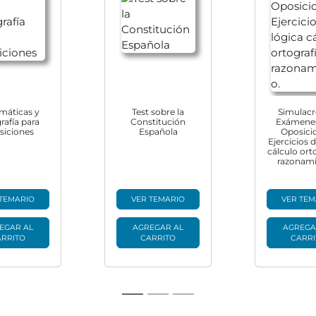
máticas y
Test sobre la
Simulacr
rafía para
Constitución
Exámenes
siciones
Española
Oposici
Ejercicios 
cálculo ort
razonami
 TEMARIO
VER TEMARIO
VER TEM
EGAR AL
AGREGAR AL
AGREGA
ARRITO
CARRITO
CARRI