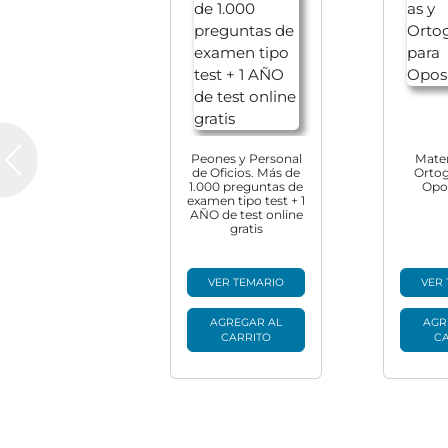
Peones y Personal
Mate
Previous
de Oficios. Más de
Ortog
1.000 preguntas de
Opo
examen tipo test + 1
AÑO de test online
gratis
VER TEMARIO
VER
AGREGAR AL
AGR
CARRITO
C