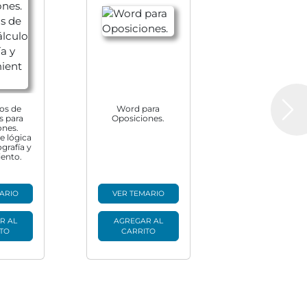
os de
Word para
Next
 para
Oposiciones.
ones.
de lógica
ografía y
ento.
ARIO
VER TEMARIO
R AL
AGREGAR AL
TO
CARRITO