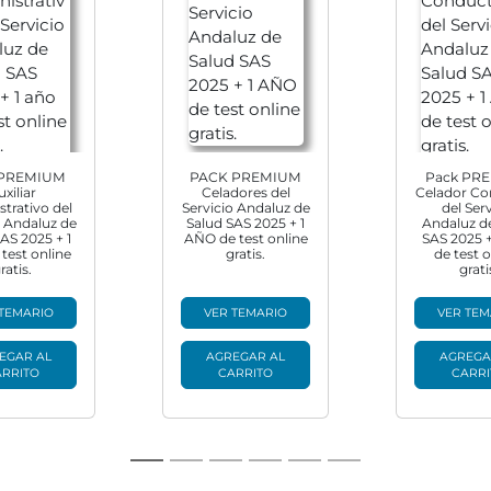
 PREMIUM
PACK PREMIUM
Pack PR
uxiliar
Celadores del
Celador Co
trativo del
Servicio Andaluz de
del Ser
o Andaluz de
Salud SAS 2025 + 1
Andaluz d
AS 2025 + 1
AÑO de test online
SAS 2025 
test online
gratis.
de test 
ratis.
grati
 TEMARIO
VER TEMARIO
VER TEM
EGAR AL
AGREGAR AL
AGREGA
ARRITO
CARRITO
CARRI