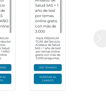
EMIUM
Pack PREMIUM
Next
nductor
TCAE del Servicio
vicio
Andaluz de Salud
e Salud
SAS + 1 año de test
+ 1 AÑO
por temas online
online
gratis con más de
s.
3.000 preguntas.
ARIO
VER TEMARIO
R AL
AGREGAR AL
TO
CARRITO