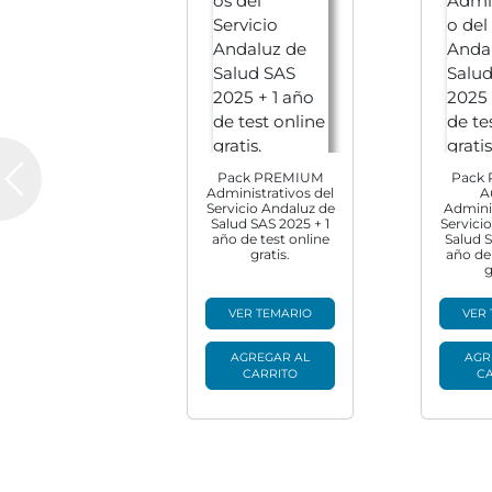
Pack PREMIUM
Pack
Previous
Administrativos del
A
Servicio Andaluz de
Adminis
Salud SAS 2025 + 1
Servici
año de test online
Salud S
gratis.
año de 
g
VER TEMARIO
VER
AGREGAR AL
AGR
CARRITO
C