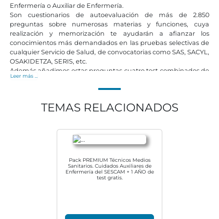
Enfermería o Auxiliar de Enfermería.
Son cuestionarios de autoevaluación de más de 2.850
preguntas sobre numerosas materias y funciones, cuya
realización y memorización te ayudarán a afianzar los
conocimientos más demandados en las pruebas selectivas de
cualquier Servicio de Salud, de convocatorias como SAS, SACYL,
OSAKIDETZA, SERIS, etc.
Además añadimos estas preguntas cuatro test combinados de
Leer más ...
diversas materias, acerca de las tareas que deben realizar estos
profesionales.
Con este recurso didáctico, pretendemos dotarte de una
TEMAS RELACIONADOS
herramienta útil para afrontar con garantías las pruebas
selectivas.
Incluye las siguiente test por materias:
Salud-enfermedad. Salud pública. Salud comunitaria.
Indicadores de salud
El sistema sanitario español. Niveles de atención sanitaria.
Pack PREMIUM Técnicos Medios
Estructuras orgánicas y funcionales. Tipos de instituciones
Sanitarios. Cuidados Auxiliares de
Enfermería del SESCAM + 1 AÑO de
públicas y privadas
test gratis.
Archivo y comunicación escrita. Documentación sanitaria
Almacén. Gestión de existencias e inventarios. Facturación de
las compras y de los servicios prestados. Aplicaciones
informáticas