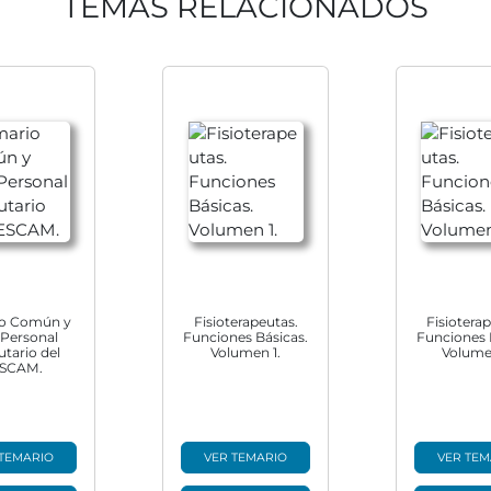
TEMAS RELACIONADOS
io Común y
Fisioterapeutas.
Fisiotera
 Personal
Funciones Básicas.
Funciones 
utario del
Volumen 1.
Volume
SCAM.
 TEMARIO
VER TEMARIO
VER TEM