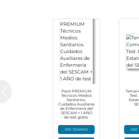
Pack PREMIUM
Temar
Previous
Técnicos Medios
Test.
Sanitarios.
Estat
Cuidados Auxiliares
SE
de Enfermería del
SESCAM + 1 AÑO
de test gratis.
VER TEMARIO
VER