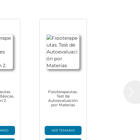
peutas.
Fisioterapeutas.
Next
Básicas.
Test de
n 2.
Autoevaluación
por Materias
ARIO
VER TEMARIO