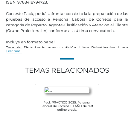
ISBN: 9788418794728.
Con este Pack, podrás afrontar con éxito la la preparación de las
pruebas de acceso a Personal Laboral de Correos para la
categoría de Reparto, Agente-Clasificación y Atención al Cliente
(Grupo Profesional IV) conforme a la última convocatoria.
Incluye en formato papel:
Temario Sintetizado nueva edición. Libro Psicotécnico. Libro
Leer más ...
Simulacros de examen. Y 12 meses de suscripción GRATUITA a
plataforma online: Test-Oposiciones.net donde dispondrás de
nuevas preguntas tipo test para practicar sobre todo lo
TEMAS RELACIONADOS
estudiado.
– Envío a domicilio. Sin gastos de envío. Aprovecha esta oferta
exclusiva y adquiere todo el material necesario para tu
preparación a un precio especial.
Pack PRÁCTICO 2025. Personal
Laboral de Correos + 1 AÑO de test
online gratis.