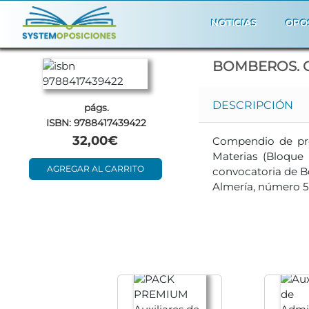
NOTICIAS
OPO
BOMBEROS. G
DESCRIPCIÓN
págs.
ISBN: 9788417439422
32,00€
Compendio de preg
Materias (Bloque 
AGREGAR AL CARRITO
convocatoria de B
Almería, número 5