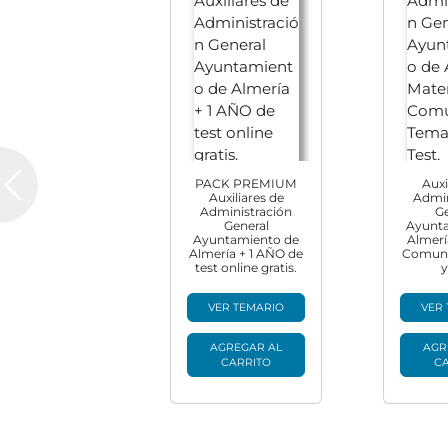
PACK PREMIUM
Auxi
Previous
Auxiliares de
Admin
Administración
Ge
General
Ayunt
Ayuntamiento de
Almerí
Almería + 1 AÑO de
Comune
test online gratis.
y
VER TEMARIO
VER
AGREGAR AL
AGR
CARRITO
C