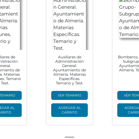
liares de
Auxiliares de
Bomberos.
istración
Administración
Subgrup
neral.
General.
Ayuntamie
amiento de
Ayuntamiento de
Almería. T
a. Materias
Almería. Materias
s. Temario
Específicas.
 Test.
Temario y Test.
 TEMARIO
VER TEMARIO
VER TEM
EGAR AL
AGREGAR AL
AGREGA
ARRITO
CARRITO
CARRI