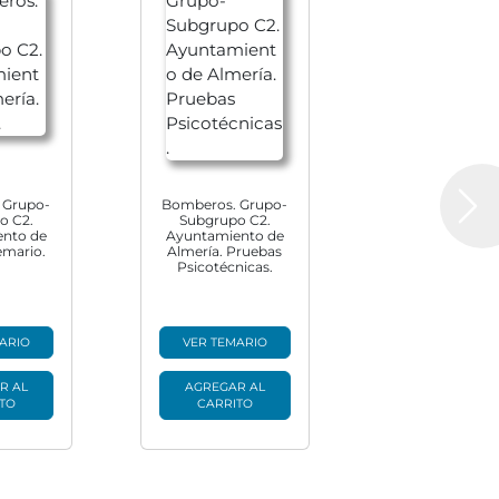
 Grupo-
Bomberos. Grupo-
Next
o C2.
Subgrupo C2.
nto de
Ayuntamiento de
emario.
Almería. Pruebas
Psicotécnicas.
ARIO
VER TEMARIO
R AL
AGREGAR AL
TO
CARRITO